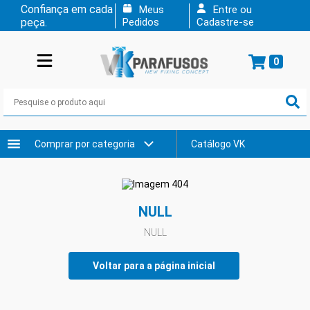
Confiança em cada
Meus
Entre ou
peça.
Pedidos
Cadastre-se
0
Comprar por categoria
Catálogo VK
NULL
NULL
Voltar para a página inicial