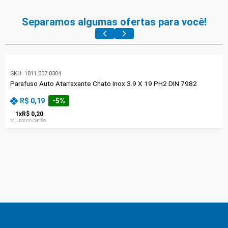
Separamos algumas ofertas para você!
SKU:
1011.007.0304
Parafuso Auto Atarraxante Chato Inox 3.9 X 19 PH2 DIN 7982
R$ 0,19
-
5
%
1
x
R$ 0,20
s/ juros no cartão