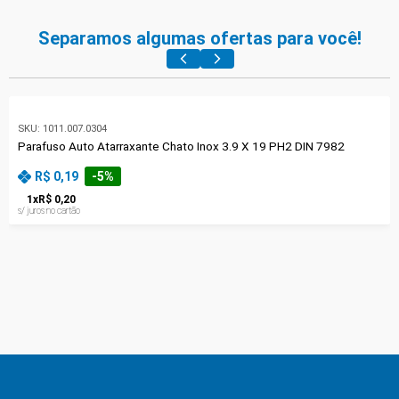
Separamos algumas ofertas para você!
SKU:
1011.007.0304
Parafuso Auto Atarraxante Chato Inox 3.9 X 19 PH2 DIN 7982
R$ 0,19
-
5
%
1
x
R$ 0,20
s/ juros no cartão