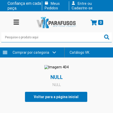
Confiança em cada
Meus
Entre ou
peça.
Pedidos
Cadastre-se
0
Comprar por categoria
Catálogo VK
NULL
NULL
Voltar para a página inicial