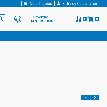
Meus Pedidos
Entre ou Cadastre-se
Televendas
0
0
(47) 3842-0049