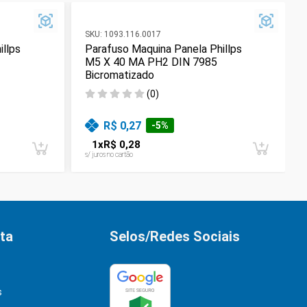
SKU:
1093.116.0017
illps
Parafuso Maquina Panela Phillps
M5 X 40 MA PH2 DIN 7985
Bicromatizado
(
0
)
R$ 0,27
-
5
%
1
x
R$ 0,28
s/ juros no cartão
ta
Selos/Redes Sociais
s