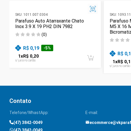
SKU:
1011.007.0304
SKU:
1093.11
Parafuso Auto Atarraxante Chato
Parafuso 
Inox 3.9 X 19 PH2 DIN 7982
M5 X 16 
Bicromati
(
0
)
R$ 0,19
-
5
%
R$ 0,
1
x
R$ 0,20
s/ juros no cartão
1
x
R$ 0,1
s/ juros no cartão
Contato
Telefone/WhastApp:
E-mail:
(47) 3842-0049
ecommerce@vkpara
(47) 3842-0049