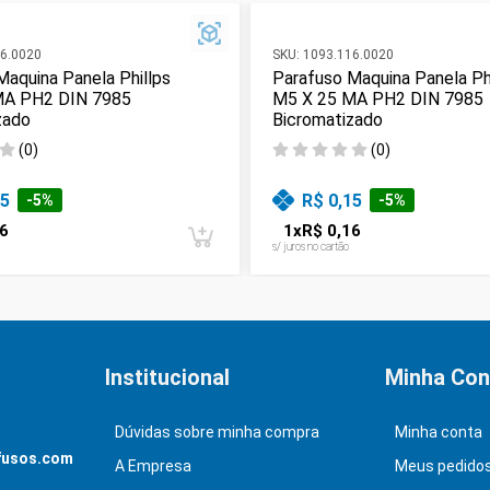
6.0020
SKU:
1093.116.0020
Maquina Panela Phillps
Parafuso Maquina Panela Ph
MA PH2 DIN 7985
M5 X 25 MA PH2 DIN 7985
zado
Bicromatizado
(
0
)
(
0
)
15
R$ 0,15
-
5
%
-
5
%
6
1
x
R$ 0,16
s/ juros no cartão
Institucional
Minha Con
Dúvidas sobre minha compra
Minha conta
fusos.com
A Empresa
Meus pedido