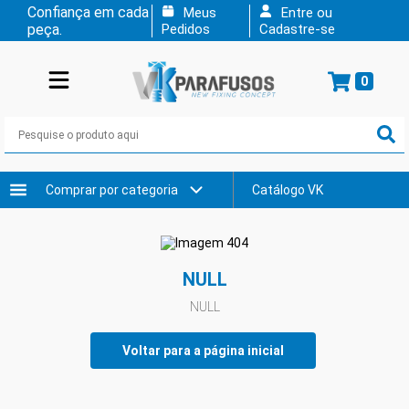
Confiança em cada
Meus
Entre ou
peça.
Pedidos
Cadastre-se
0
Comprar por categoria
Catálogo VK
NULL
NULL
Voltar para a página inicial