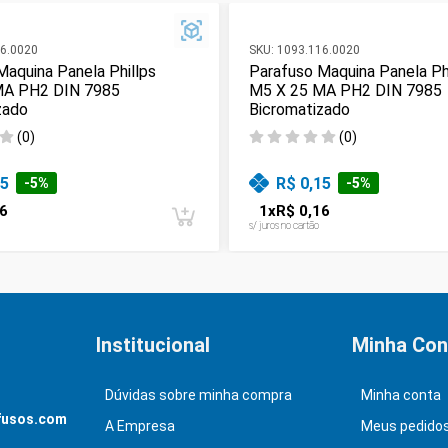
6.0020
SKU:
1093.116.0020
Maquina Panela Phillps
Parafuso Maquina Panela Ph
MA PH2 DIN 7985
M5 X 25 MA PH2 DIN 7985
zado
Bicromatizado
(
0
)
(
0
)
15
R$ 0,15
-
5
%
-
5
%
6
1
x
R$ 0,16
s/ juros no cartão
Institucional
Minha Con
Dúvidas sobre minha compra
Minha conta
fusos.com
A Empresa
Meus pedido