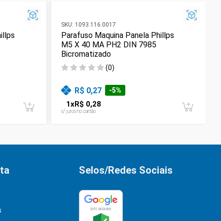
SKU:
1093.116.0017
illps
Parafuso Maquina Panela Phillps
M5 X 40 MA PH2 DIN 7985
Bicromatizado
(
0
)
R$ 0,27
-
5
%
1
x
R$ 0,28
s/ juros no cartão
ta
Selos/Redes Sociais
s