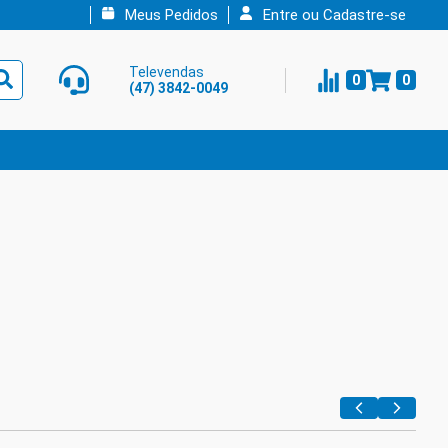
Meus Pedidos
Entre ou Cadastre-se
Televendas
0
0
(47) 3842-0049