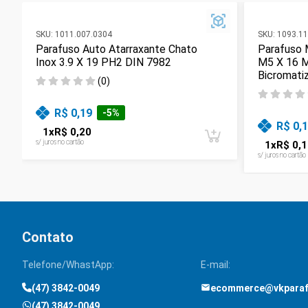
SKU:
1011.007.0304
SKU:
1093.11
Parafuso Auto Atarraxante Chato
Parafuso 
Inox 3.9 X 19 PH2 DIN 7982
M5 X 16 
Bicromati
(
0
)
R$ 0,19
-
5
%
R$ 0,
1
x
R$ 0,20
s/ juros no cartão
1
x
R$ 0,1
s/ juros no cartão
Contato
Telefone/WhastApp:
E-mail:
(47) 3842-0049
ecommerce@vkpara
(47) 3842-0049