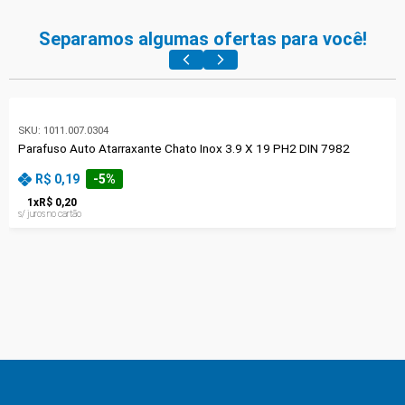
Separamos algumas ofertas para você!
SKU:
1011.007.0304
Parafuso Auto Atarraxante Chato Inox 3.9 X 19 PH2 DIN 7982
R$ 0,19
-
5
%
1
x
R$ 0,20
s/ juros no cartão