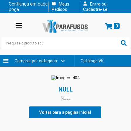
Confiança em cada
Meus
Entre ou
peça.
Pedidos
Cadastre-se
0
Comprar por categoria
Catálogo VK
NULL
NULL
Voltar para a página inicial