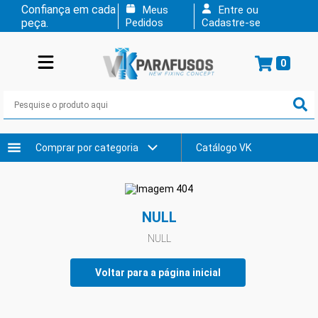
Confiança em cada
Meus
Entre ou
peça.
Pedidos
Cadastre-se
0
Comprar por categoria
Catálogo VK
NULL
NULL
Voltar para a página inicial