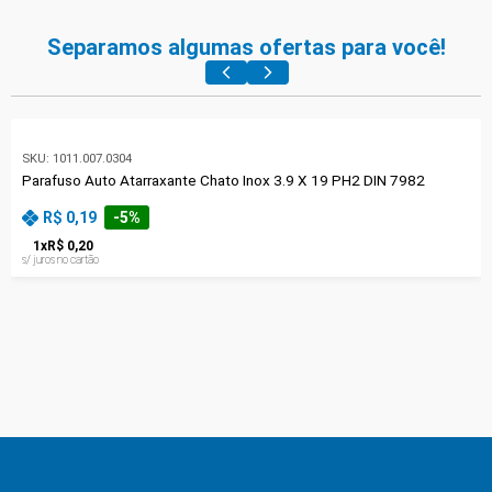
Separamos algumas ofertas para você!
SKU:
1011.007.0304
Parafuso Auto Atarraxante Chato Inox 3.9 X 19 PH2 DIN 7982
R$ 0,19
-
5
%
1
x
R$ 0,20
s/ juros no cartão