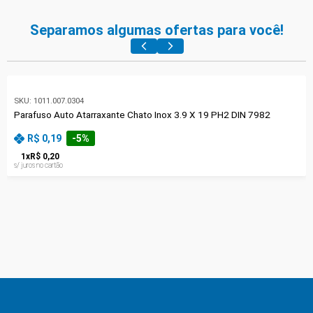
Separamos algumas ofertas para você!
SKU:
1011.007.0304
Parafuso Auto Atarraxante Chato Inox 3.9 X 19 PH2 DIN 7982
R$ 0,19
-
5
%
1
x
R$ 0,20
s/ juros no cartão