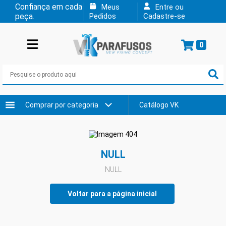
Confiança em cada
Meus
Entre ou
peça.
Pedidos
Cadastre-se
0
Comprar por categoria
Catálogo VK
NULL
NULL
Voltar para a página inicial