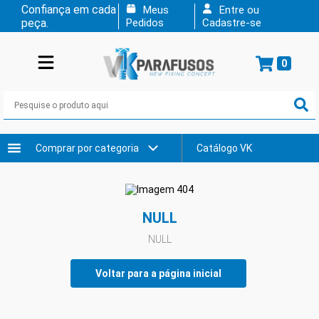
Confiança em cada
Meus
Entre ou
peça.
Pedidos
Cadastre-se
0
Comprar por categoria
Catálogo VK
NULL
NULL
Voltar para a página inicial