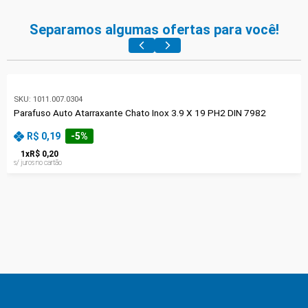
Separamos algumas ofertas para você!
SKU:
1011.007.0304
Parafuso Auto Atarraxante Chato Inox 3.9 X 19 PH2 DIN 7982
R$ 0,19
-
5
%
1
x
R$ 0,20
s/ juros no cartão