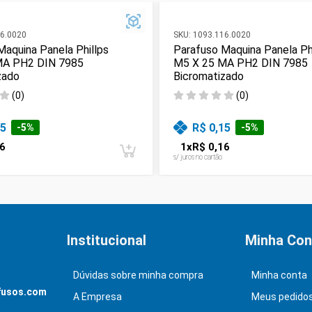
6.0020
SKU:
1093.116.0020
Maquina Panela Phillps
Parafuso Maquina Panela Ph
MA PH2 DIN 7985
M5 X 25 MA PH2 DIN 7985
zado
Bicromatizado
(
0
)
(
0
)
15
R$ 0,15
-
5
%
-
5
%
6
1
x
R$ 0,16
s/ juros no cartão
Institucional
Minha Con
Dúvidas sobre minha compra
Minha conta
fusos.com
A Empresa
Meus pedido