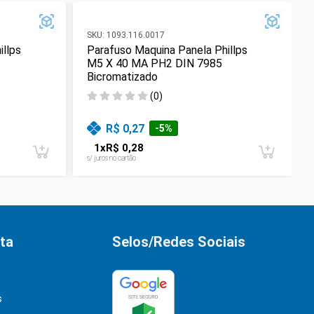
SKU:
1093.116.0017
illps
Parafuso Maquina Panela Phillps
M5 X 40 MA PH2 DIN 7985
Bicromatizado
(
0
)
R$ 0,27
-
5
%
1
x
R$ 0,28
s/ juros no cartão
ta
Selos/Redes Sociais
s