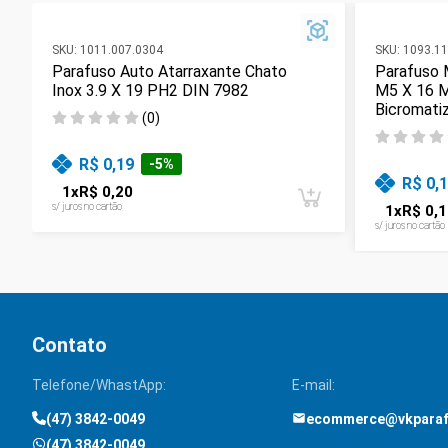
SKU:
1011.007.0304
SKU:
1093.11
Parafuso Auto Atarraxante Chato
Parafuso 
Inox 3.9 X 19 PH2 DIN 7982
M5 X 16 
Bicromati
(
0
)
R$ 0,19
-
5
%
R$ 0,
1
x
R$ 0,20
s/ juros no cartão
1
x
R$ 0,1
s/ juros no cartão
Contato
Telefone/WhastApp:
E-mail:
(47) 3842-0049
ecommerce@vkpara
(47) 3842-0049