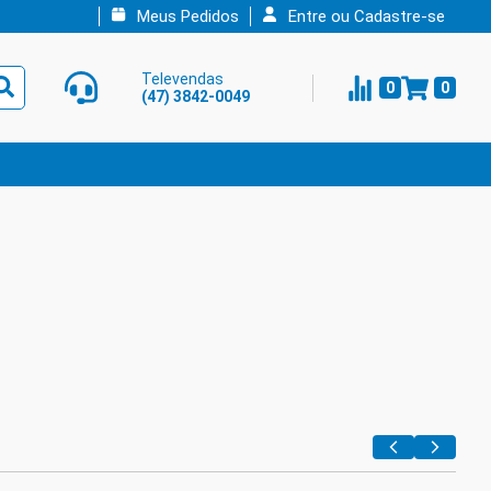
Meus Pedidos
Entre ou Cadastre-se
Televendas
0
0
(47) 3842-0049