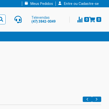
Meus Pedidos
Entre ou Cadastre-se
Televendas
0
0
(47) 3842-0049