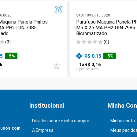
6.0020
SKU:
1093.116.0020
Maquina Panela Phillps
Parafuso Maquina Panela Ph
MA PH2 DIN 7985
M5 X 25 MA PH2 DIN 7985
zado
Bicromatizado
(
0
)
(
0
)
15
R$ 0,15
-
5
%
-
5
%
6
1
x
R$ 0,16
s/ juros no cartão
Institucional
Minha Con
Dúvidas sobre minha compra
Minha conta
fusos.com
A Empresa
Meus pedido