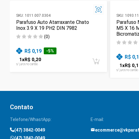
SKU:
1011.007.0304
SKU:
1093.11
Parafuso Auto Atarraxante Chato
Parafuso 
Inox 3.9 X 19 PH2 DIN 7982
M5 X 16 
Bicromati
(
0
)
R$ 0,19
-
5
%
R$ 0,
1
x
R$ 0,20
s/ juros no cartão
1
x
R$ 0,1
s/ juros no cartão
Contato
Telefone/WhastApp:
E-mail:
(47) 3842-0049
ecommerce@vkpara
(47) 3842-0049