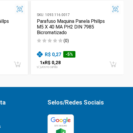
SKU:
1093.116.0017
illps
Parafuso Maquina Panela Phillps
M5 X 40 MA PH2 DIN 7985
Bicromatizado
(
0
)
R$ 0,27
-
5
%
1
x
R$ 0,28
s/ juros no cartão
ta
Selos/Redes Sociais
s