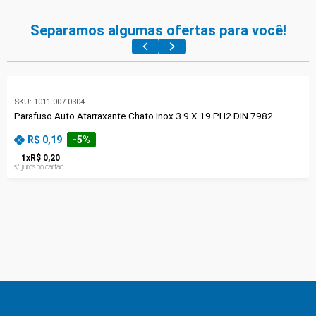
Separamos algumas ofertas para você!
SKU:
1011.007.0304
Parafuso Auto Atarraxante Chato Inox 3.9 X 19 PH2 DIN 7982
R$ 0,19
-
5
%
1
x
R$ 0,20
s/ juros no cartão