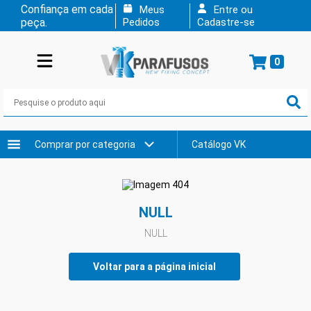
Confiança em cada
Meus
Entre ou
peça.
Pedidos
Cadastre-se
0
Comprar por categoria
Catálogo VK
NULL
NULL
Voltar para a página inicial