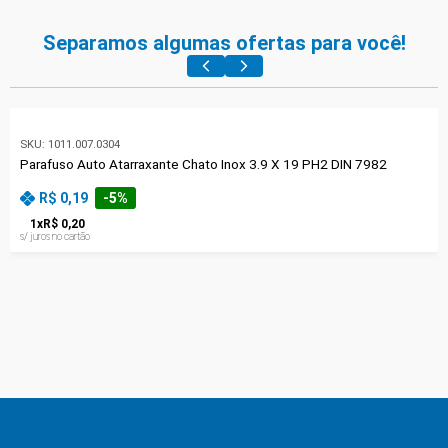
Separamos algumas ofertas para você!
SKU:
1011.007.0304
Parafuso Auto Atarraxante Chato Inox 3.9 X 19 PH2 DIN 7982
R$ 0,19
-
5
%
1
x
R$ 0,20
s/ juros no cartão