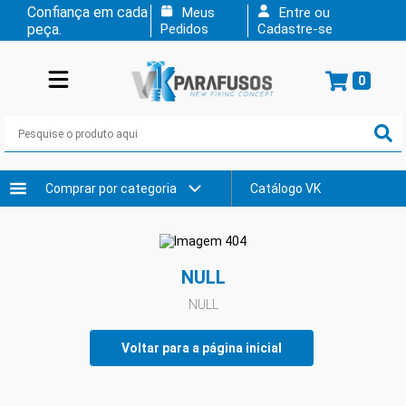
Confiança em cada
Meus
Entre ou
peça.
Pedidos
Cadastre-se
0
Comprar por categoria
Catálogo VK
NULL
NULL
Voltar para a página inicial