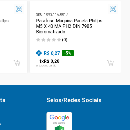
SKU:
1093.116.0017
illps
Parafuso Maquina Panela Phillps
M5 X 40 MA PH2 DIN 7985
Bicromatizado
(
0
)
R$ 0,27
-
5
%
1
x
R$ 0,28
s/ juros no cartão
ta
Selos/Redes Sociais
s