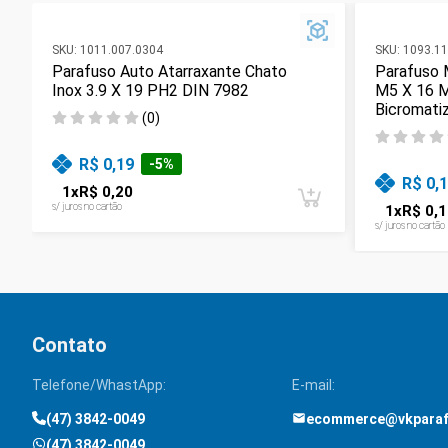
SKU:
1011.007.0304
SKU:
1093.11
Parafuso Auto Atarraxante Chato
Parafuso 
Inox 3.9 X 19 PH2 DIN 7982
M5 X 16 
Bicromati
(
0
)
R$ 0,19
-
5
%
R$ 0,
1
x
R$ 0,20
s/ juros no cartão
1
x
R$ 0,1
s/ juros no cartão
Contato
Telefone/WhastApp:
E-mail:
(47) 3842-0049
ecommerce@vkpara
(47) 3842-0049