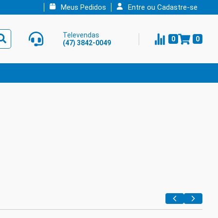
Meus Pedidos
Entre ou Cadastre-se
Televendas
0
0
(47) 3842-0049