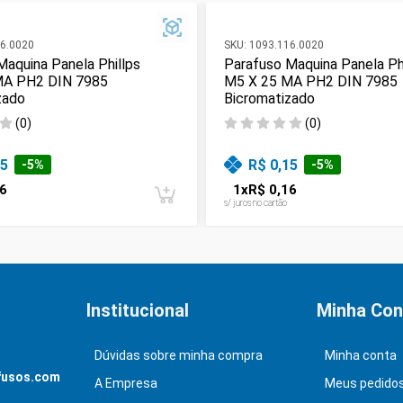
6.0020
SKU:
1093.116.0020
Maquina Panela Phillps
Parafuso Maquina Panela Ph
MA PH2 DIN 7985
M5 X 25 MA PH2 DIN 7985
zado
Bicromatizado
(
0
)
(
0
)
15
R$ 0,15
-
5
%
-
5
%
6
1
x
R$ 0,16
s/ juros no cartão
Institucional
Minha Con
Dúvidas sobre minha compra
Minha conta
fusos.com
A Empresa
Meus pedido