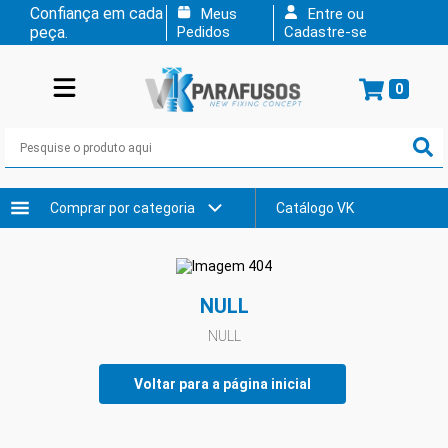
Confiança em cada
Meus
Entre ou
peça.
Pedidos
Cadastre-se
0
Comprar por categoria
Catálogo VK
NULL
NULL
Voltar para a página inicial