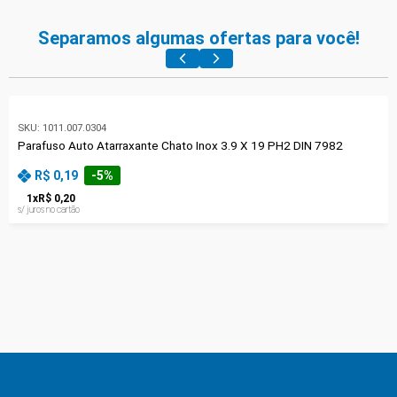
Separamos algumas ofertas para você!
SKU:
1011.007.0304
Parafuso Auto Atarraxante Chato Inox 3.9 X 19 PH2 DIN 7982
R$ 0,19
-
5
%
1
x
R$ 0,20
s/ juros no cartão