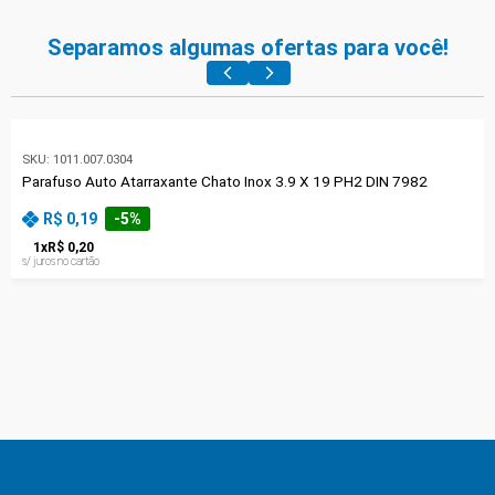
Separamos algumas ofertas para você!
SKU:
1011.007.0304
Parafuso Auto Atarraxante Chato Inox 3.9 X 19 PH2 DIN 7982
R$ 0,19
-
5
%
1
x
R$ 0,20
s/ juros no cartão