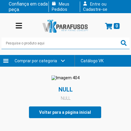
Confiança em cada
Meus
Entre ou
peça.
Pedidos
Cadastre-se
0
Comprar por categoria
Catálogo VK
NULL
NULL
Voltar para a página inicial