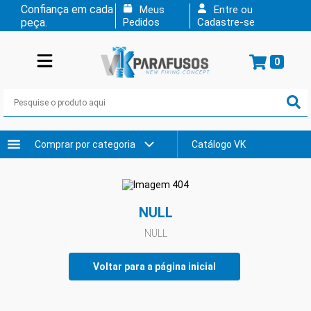
Confiança em cada
Meus
Entre ou
peça.
Pedidos
Cadastre-se
0
Comprar por categoria
Catálogo VK
NULL
NULL
Voltar para a página inicial