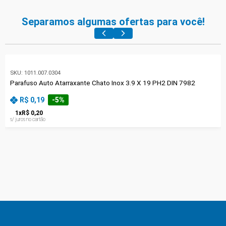
Separamos algumas ofertas para você!
SKU:
1011.007.0304
Parafuso Auto Atarraxante Chato Inox 3.9 X 19 PH2 DIN 7982
R$ 0,19
-
5
%
1
x
R$ 0,20
s/ juros no cartão