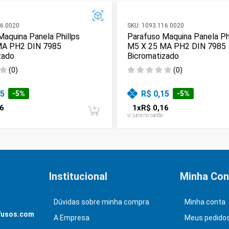
6.0020
SKU:
1093.116.0020
Maquina Panela Phillps
Parafuso Maquina Panela Ph
MA PH2 DIN 7985
M5 X 25 MA PH2 DIN 7985
zado
Bicromatizado
(
0
)
(
0
)
15
R$ 0,15
-
5
%
-
5
%
6
1
x
R$ 0,16
s/ juros no cartão
Institucional
Minha Con
Dúvidas sobre minha compra
Minha conta
fusos.com
A Empresa
Meus pedido