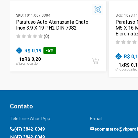
SKU:
1011.007.0304
SKU:
1093.11
Parafuso Auto Atarraxante Chato
Parafuso 
Inox 3.9 X 19 PH2 DIN 7982
M5 X 16 
Bicromati
(
0
)
R$ 0,19
-
5
%
R$ 0,
1
x
R$ 0,20
s/ juros no cartão
1
x
R$ 0,1
s/ juros no cartão
Contato
Telefone/WhastApp:
E-mail:
(47) 3842-0049
ecommerce@vkpara
(47) 3842-0049