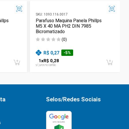
SKU:
1093.116.0017
illps
Parafuso Maquina Panela Phillps
M5 X 40 MA PH2 DIN 7985
Bicromatizado
(
0
)
R$ 0,27
-
5
%
1
x
R$ 0,28
s/ juros no cartão
ta
Selos/Redes Sociais
s