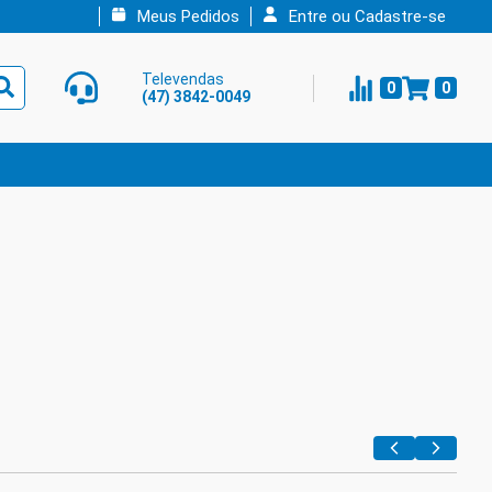
Meus Pedidos
Entre ou Cadastre-se
Televendas
0
0
(47) 3842-0049